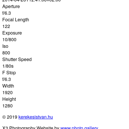
Aperture
f/6.3
Focal Length
122
Exposure
10/800
Iso
800
Shutter Speed
1/80s
F Stop
f/6.3
Width
1920
Height
1280
© 2019
kerekesistvan.hu
X3 Photography Website by
www.photo.gallery