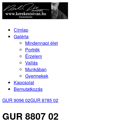
Címlap
Galéria
Mindennapi élet
Portrék
Érzelem
Vallás
Munkában
Gyermekek
Kapcsolat
Bemutatkozás
GUR 9096 02
GUR 8785 02
GUR 8807 02