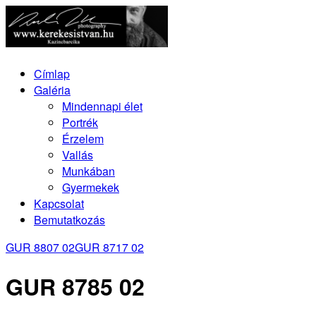
Címlap
Galéria
Mindennapi élet
Portrék
Érzelem
Vallás
Munkában
Gyermekek
Kapcsolat
Bemutatkozás
GUR 8807 02
GUR 8717 02
GUR 8785 02