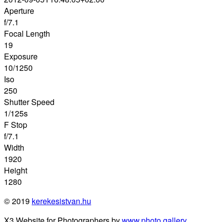
Aperture
f/7.1
Focal Length
19
Exposure
10/1250
Iso
250
Shutter Speed
1/125s
F Stop
f/7.1
Width
1920
Height
1280
© 2019
kerekesistvan.hu
X3 Website for Photographers by
www.photo.gallery