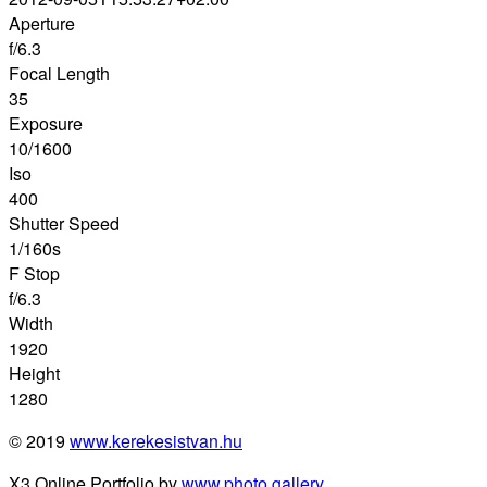
Aperture
f/6.3
Focal Length
35
Exposure
10/1600
Iso
400
Shutter Speed
1/160s
F Stop
f/6.3
Width
1920
Height
1280
© 2019
www.kerekesistvan.hu
X3 Online Portfolio by
www.photo.gallery