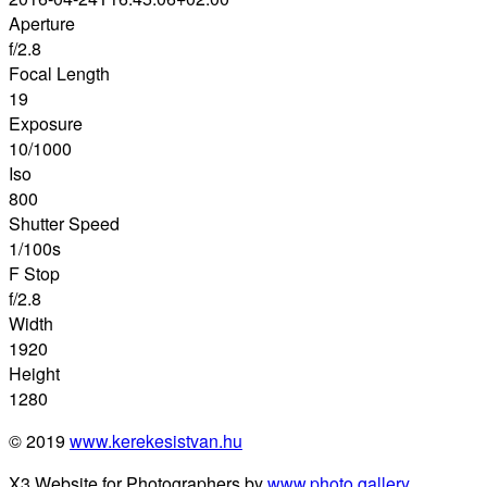
Aperture
f/2.8
Focal Length
19
Exposure
10/1000
Iso
800
Shutter Speed
1/100s
F Stop
f/2.8
Width
1920
Height
1280
© 2019
www.kerekesistvan.hu
X3 Website for Photographers by
www.photo.gallery