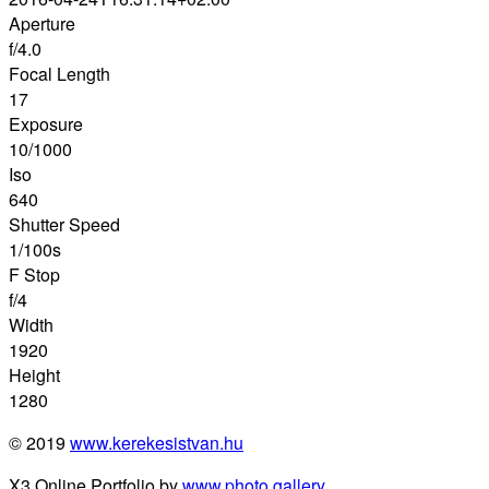
Aperture
f/4.0
Focal Length
17
Exposure
10/1000
Iso
640
Shutter Speed
1/100s
F Stop
f/4
Width
1920
Height
1280
© 2019
www.kerekesistvan.hu
X3 Online Portfolio by
www.photo.gallery