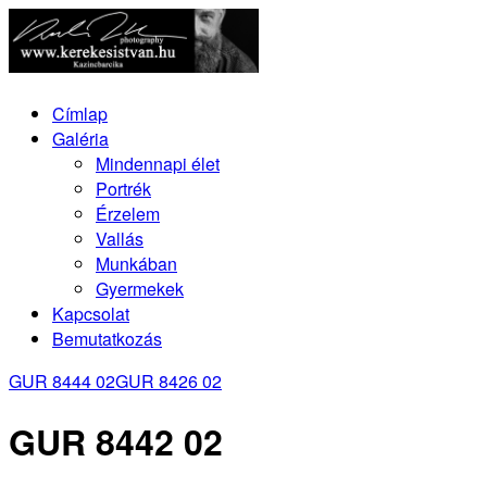
Címlap
Galéria
Mindennapi élet
Portrék
Érzelem
Vallás
Munkában
Gyermekek
Kapcsolat
Bemutatkozás
GUR 8444 02
GUR 8426 02
GUR 8442 02