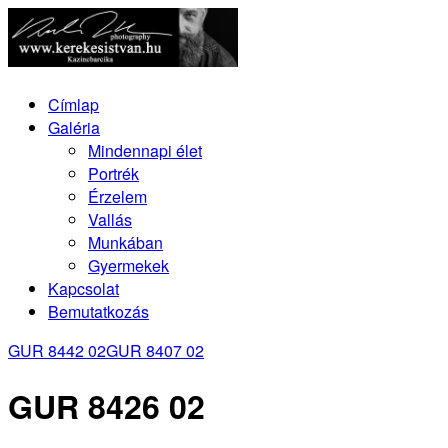
Címlap
Galéria
Mindennapi élet
Portrék
Érzelem
Vallás
Munkában
Gyermekek
Kapcsolat
Bemutatkozás
GUR 8442 02
GUR 8407 02
GUR 8426 02