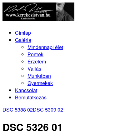
Címlap
Galéria
Mindennapi élet
Portrék
Érzelem
Vallás
Munkában
Gyermekek
Kapcsolat
Bemutatkozás
DSC 5388 02
DSC 5309 02
DSC 5326 01