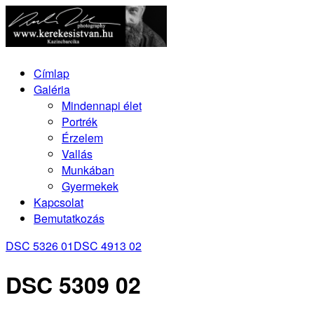
Címlap
Galéria
Mindennapi élet
Portrék
Érzelem
Vallás
Munkában
Gyermekek
Kapcsolat
Bemutatkozás
DSC 5326 01
DSC 4913 02
DSC 5309 02