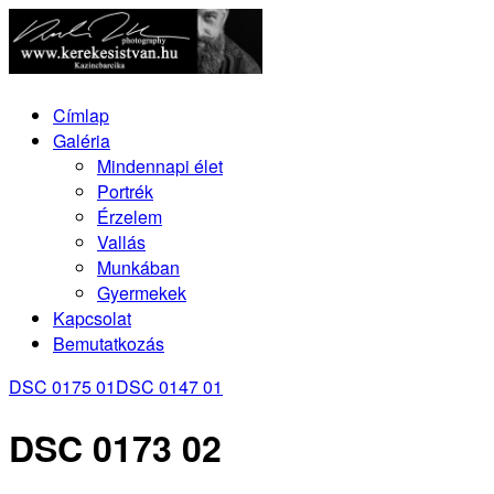
Címlap
Galéria
Mindennapi élet
Portrék
Érzelem
Vallás
Munkában
Gyermekek
Kapcsolat
Bemutatkozás
DSC 0175 01
DSC 0147 01
DSC 0173 02