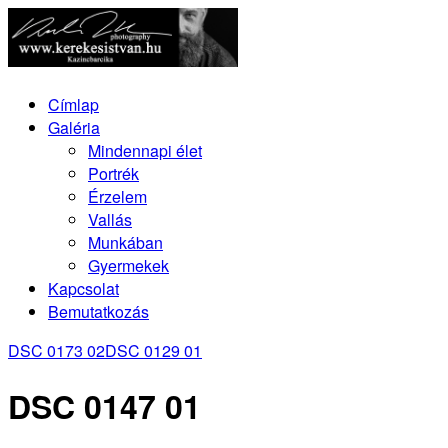
Címlap
Galéria
Mindennapi élet
Portrék
Érzelem
Vallás
Munkában
Gyermekek
Kapcsolat
Bemutatkozás
DSC 0173 02
DSC 0129 01
DSC 0147 01