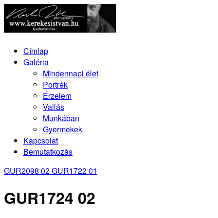
Címlap
Galéria
Mindennapi élet
Portrék
Érzelem
Vallás
Munkában
Gyermekek
Kapcsolat
Bemutatkozás
GUR2098 02
GUR1722 01
GUR1724 02