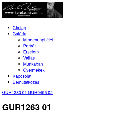
Címlap
Galéria
Mindennapi élet
Portrék
Érzelem
Vallás
Munkában
Gyermekek
Kapcsolat
Bemutatkozás
GUR1280 01
GUR0495 02
GUR1263 01