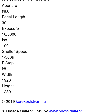
Aperture
f/8.0
Focal Length
30
Exposure
10/5000
Iso
100
Shutter Speed
1/500s
F Stop
f/8
Width
1920
Height
1280
© 2019
kerekesistvan.hu
X3 Image Gallery CMS by
www.photo.gallery