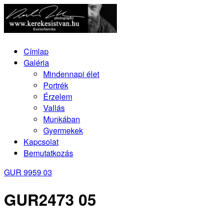
Címlap
Galéria
Mindennapi élet
Portrék
Érzelem
Vallás
Munkában
Gyermekek
Kapcsolat
Bemutatkozás
GUR 9959 03
GUR2473 05