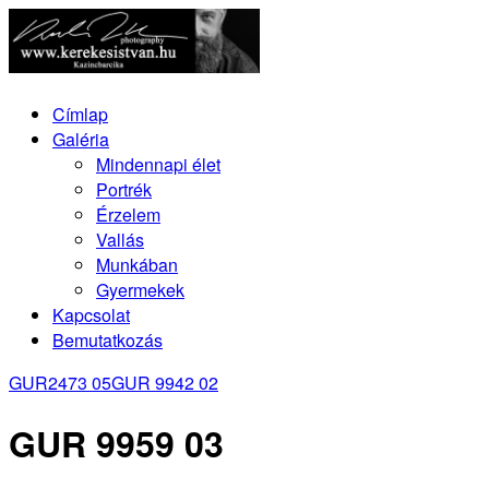
Címlap
Galéria
Mindennapi élet
Portrék
Érzelem
Vallás
Munkában
Gyermekek
Kapcsolat
Bemutatkozás
GUR2473 05
GUR 9942 02
GUR 9959 03