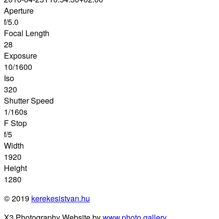
Aperture
f/5.0
Focal Length
28
Exposure
10/1600
Iso
320
Shutter Speed
1/160s
F Stop
f/5
Width
1920
Height
1280
© 2019
kerekesistvan.hu
X3 Photography Website by
www.photo.gallery