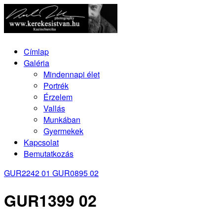
Címlap
Galéria
Mindennapi élet
Portrék
Érzelem
Vallás
Munkában
Gyermekek
Kapcsolat
Bemutatkozás
GUR2242 01
GUR0895 02
GUR1399 02