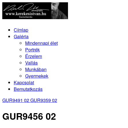
Címlap
Galéria
Mindennapi élet
Portrék
Érzelem
Vallás
Munkában
Gyermekek
Kapcsolat
Bemutatkozás
GUR9491 02
GUR9359 02
GUR9456 02