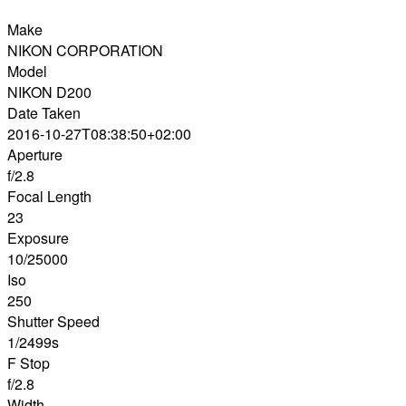
Make
NIKON CORPORATION
Model
NIKON D200
Date Taken
2016-10-27T08:38:50+02:00
Aperture
f/2.8
Focal Length
23
Exposure
10/25000
Iso
250
Shutter Speed
1/2499s
F Stop
f/2.8
Width