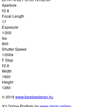
Aperture
f/2.8
Focal Length
17
Exposure
1/200
Iso
800
Shutter Speed
1/200s
F Stop
f/2.8
Width
1920
Height
1280
© 2019
www.kerekesistvan.hu
X3 Online Portfolio by
www.photo.gallery