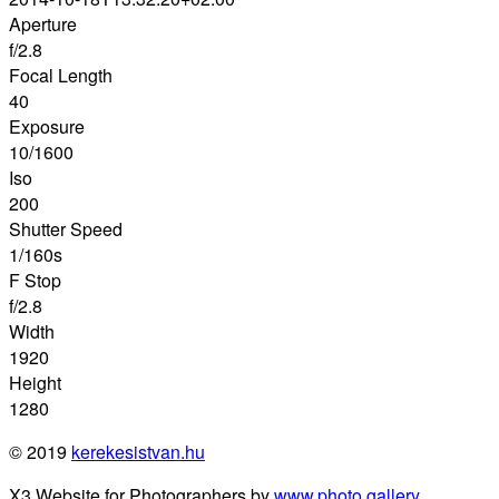
Aperture
f/2.8
Focal Length
40
Exposure
10/1600
Iso
200
Shutter Speed
1/160s
F Stop
f/2.8
Width
1920
Height
1280
© 2019
kerekesistvan.hu
X3 Website for Photographers by
www.photo.gallery