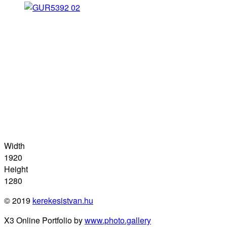
Width
1920
Height
1280
© 2019
kerekesistvan.hu
X3 Online Portfolio by
www.photo.gallery