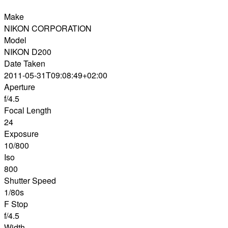
Make
NIKON CORPORATION
Model
NIKON D200
Date Taken
2011-05-31T09:08:49+02:00
Aperture
f/4.5
Focal Length
24
Exposure
10/800
Iso
800
Shutter Speed
1/80s
F Stop
f/4.5
Width