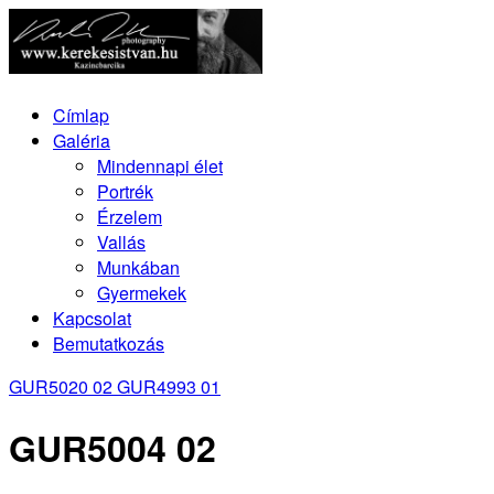
Címlap
Galéria
Mindennapi élet
Portrék
Érzelem
Vallás
Munkában
Gyermekek
Kapcsolat
Bemutatkozás
GUR5020 02
GUR4993 01
GUR5004 02