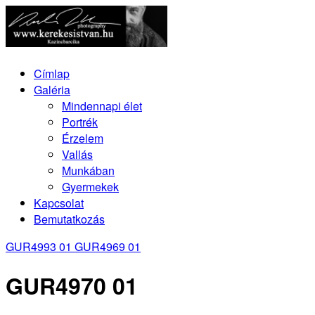
Címlap
Galéria
Mindennapi élet
Portrék
Érzelem
Vallás
Munkában
Gyermekek
Kapcsolat
Bemutatkozás
GUR4993 01
GUR4969 01
GUR4970 01