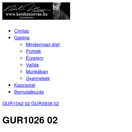
Címlap
Galéria
Mindennapi élet
Portrék
Érzelem
Vallás
Munkában
Gyermekek
Kapcsolat
Bemutatkozás
GUR1042 02
GUR0938 02
GUR1026 02