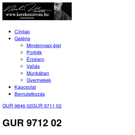
Címlap
Galéria
Mindennapi élet
Portrék
Érzelem
Vallás
Munkában
Gyermekek
Kapcsolat
Bemutatkozás
GUR 9846 02
GUR 9711 02
GUR 9712 02