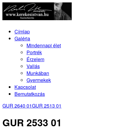
Címlap
Galéria
Mindennapi élet
Portrék
Érzelem
Vallás
Munkában
Gyermekek
Kapcsolat
Bemutatkozás
GUR 2640 01
GUR 2513 01
GUR 2533 01