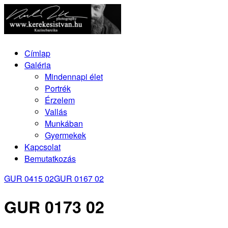
Címlap
Galéria
Mindennapi élet
Portrék
Érzelem
Vallás
Munkában
Gyermekek
Kapcsolat
Bemutatkozás
GUR 0415 02
GUR 0167 02
GUR 0173 02