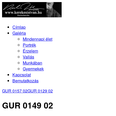
Címlap
Galéria
Mindennapi élet
Portrék
Érzelem
Vallás
Munkában
Gyermekek
Kapcsolat
Bemutatkozás
GUR 0157 02
GUR 0129 02
GUR 0149 02