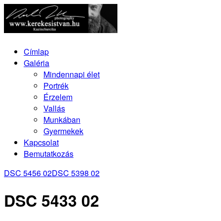
Címlap
Galéria
Mindennapi élet
Portrék
Érzelem
Vallás
Munkában
Gyermekek
Kapcsolat
Bemutatkozás
DSC 5456 02
DSC 5398 02
DSC 5433 02