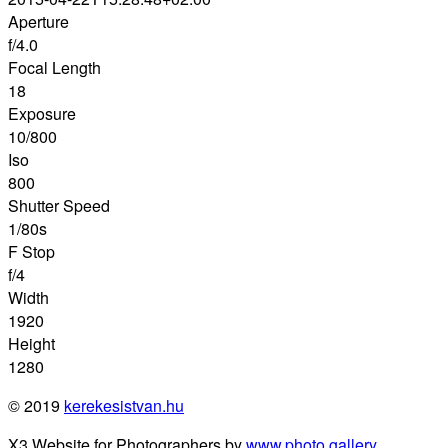
Aperture
f/4.0
Focal Length
18
Exposure
10/800
Iso
800
Shutter Speed
1/80s
F Stop
f/4
Width
1920
Height
1280
© 2019
kerekesistvan.hu
X3 Website for Photographers by
www.photo.gallery