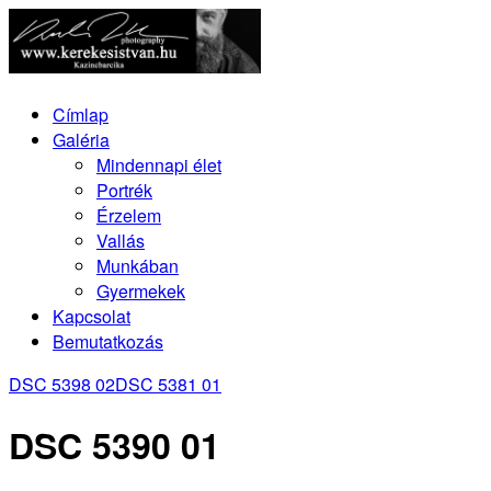
Címlap
Galéria
Mindennapi élet
Portrék
Érzelem
Vallás
Munkában
Gyermekek
Kapcsolat
Bemutatkozás
DSC 5398 02
DSC 5381 01
DSC 5390 01