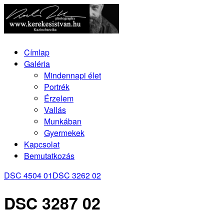
Címlap
Galéria
Mindennapi élet
Portrék
Érzelem
Vallás
Munkában
Gyermekek
Kapcsolat
Bemutatkozás
DSC 4504 01
DSC 3262 02
DSC 3287 02