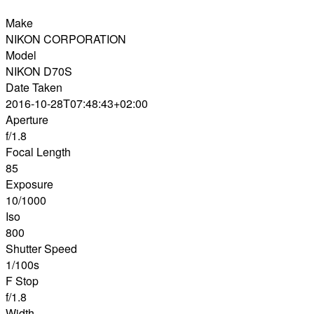
Make
NIKON CORPORATION
Model
NIKON D70S
Date Taken
2016-10-28T07:48:43+02:00
Aperture
f/1.8
Focal Length
85
Exposure
10/1000
Iso
800
Shutter Speed
1/100s
F Stop
f/1.8
Width