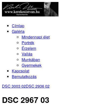
Címlap
Galéria
Mindennapi élet
Portrék
Érzelem
Vallás
Munkában
Gyermekek
Kapcsolat
Bemutatkozás
DSC 3003 02
DSC 2936 02
DSC 2967 03