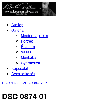
Címlap
Galéria
Mindennapi élet
Portrék
Érzelem
Vallás
Munkában
Gyermekek
Kapcsolat
Bemutatkozás
DSC 1703 02
DSC 0862 01
DSC 0874 01