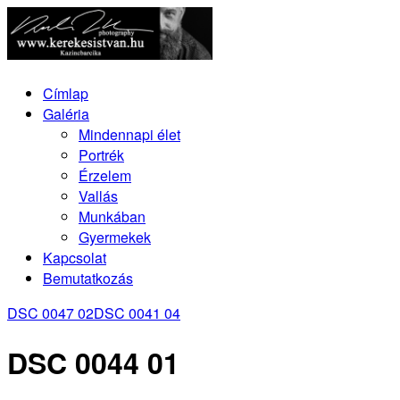
Címlap
Galéria
Mindennapi élet
Portrék
Érzelem
Vallás
Munkában
Gyermekek
Kapcsolat
Bemutatkozás
DSC 0047 02
DSC 0041 04
DSC 0044 01