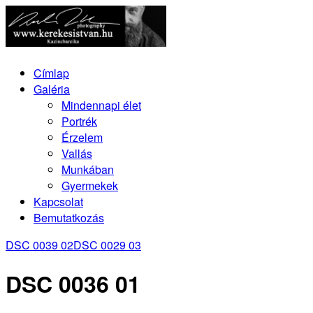
Címlap
Galéria
Mindennapi élet
Portrék
Érzelem
Vallás
Munkában
Gyermekek
Kapcsolat
Bemutatkozás
DSC 0039 02
DSC 0029 03
DSC 0036 01