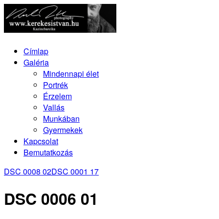
Címlap
Galéria
Mindennapi élet
Portrék
Érzelem
Vallás
Munkában
Gyermekek
Kapcsolat
Bemutatkozás
DSC 0008 02
DSC 0001 17
DSC 0006 01