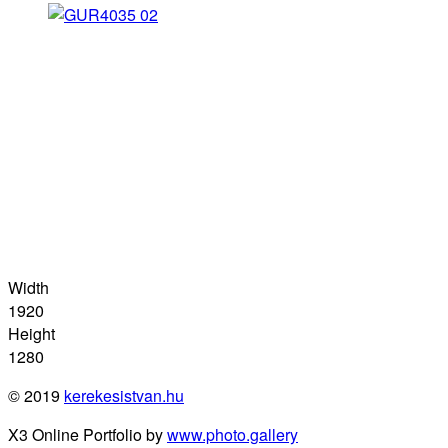
Width
1920
Height
1280
© 2019
kerekesistvan.hu
X3 Online Portfolio by
www.photo.gallery