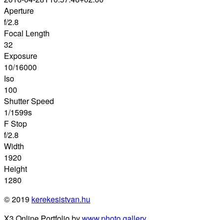
Aperture
f/2.8
Focal Length
32
Exposure
10/16000
Iso
100
Shutter Speed
1/1599s
F Stop
f/2.8
Width
1920
Height
1280
© 2019
kerekesistvan.hu
X3 Online Portfolio by
www.photo.gallery