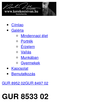
Címlap
Galéria
Mindennapi élet
Portrék
Érzelem
Vallás
Munkában
Gyermekek
Kapcsolat
Bemutatkozás
GUR 8952 02
GUR 8497 02
GUR 8533 02