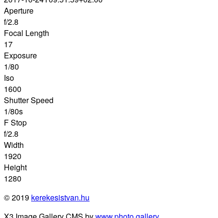
Aperture
f/2.8
Focal Length
17
Exposure
1/80
Iso
1600
Shutter Speed
1/80s
F Stop
f/2.8
Width
1920
Height
1280
© 2019
kerekesistvan.hu
X3 Image Gallery CMS by
www.photo.gallery