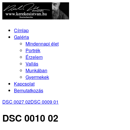
Címlap
Galéria
Mindennapi élet
Portrék
Érzelem
Vallás
Munkában
Gyermekek
Kapcsolat
Bemutatkozás
DSC 0027 02
DSC 0009 01
DSC 0010 02