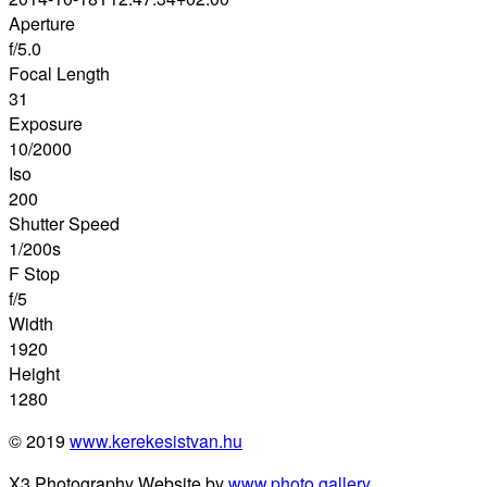
Aperture
f/5.0
Focal Length
31
Exposure
10/2000
Iso
200
Shutter Speed
1/200s
F Stop
f/5
Width
1920
Height
1280
© 2019
www.kerekesistvan.hu
X3 Photography Website by
www.photo.gallery