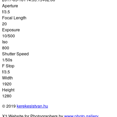
Aperture
f/3.5
Focal Length
20
Exposure
10/500
Iso
800
Shutter Speed
1/50s
F Stop
f/3.5
Width
1920
Height
1280
© 2019
kerekesistvan.hu
X3 Website for Photographers by
www.photo.gallery