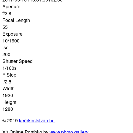
Aperture
f/2.8
Focal Length
55
Exposure
10/1600
Iso
200
Shutter Speed
1/160s
F Stop
f/2.8
Width
1920
Height
1280
© 2019
kerekesistvan.hu
X3 Online Portfolio by
www.photo.gallery