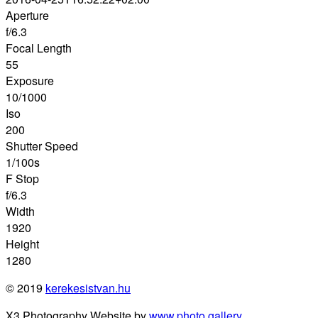
Aperture
f/6.3
Focal Length
55
Exposure
10/1000
Iso
200
Shutter Speed
1/100s
F Stop
f/6.3
Width
1920
Height
1280
© 2019
kerekesistvan.hu
X3 Photography Website by
www.photo.gallery