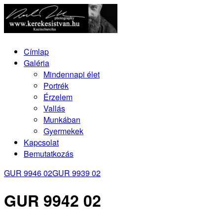
Címlap
Galéria
Mindennapi élet
Portrék
Érzelem
Vallás
Munkában
Gyermekek
Kapcsolat
Bemutatkozás
GUR 9946 02
GUR 9939 02
GUR 9942 02