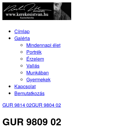
Címlap
Galéria
Mindennapi élet
Portrék
Érzelem
Vallás
Munkában
Gyermekek
Kapcsolat
Bemutatkozás
GUR 9814 02
GUR 9804 02
GUR 9809 02