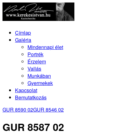
Címlap
Galéria
Mindennapi élet
Portrék
Érzelem
Vallás
Munkában
Gyermekek
Kapcsolat
Bemutatkozás
GUR 8590 02
GUR 8546 02
GUR 8587 02